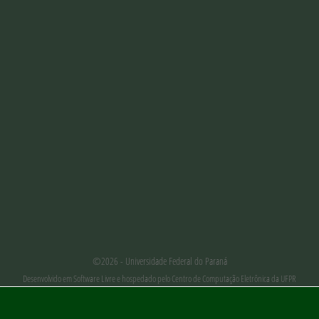
©2026 - Universidade Federal do Paraná
Desenvolvido em Software Livre e hospedado pelo Centro de Computação Eletrônica da UFPR