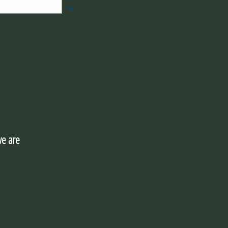
Go
e are