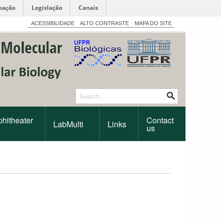
mação
Legislação
Canais
ACESSIBILIDADE
ALTO CONTRASTE
MAPA DO SITE
hitheater
Contact
LabMulti
Links
us