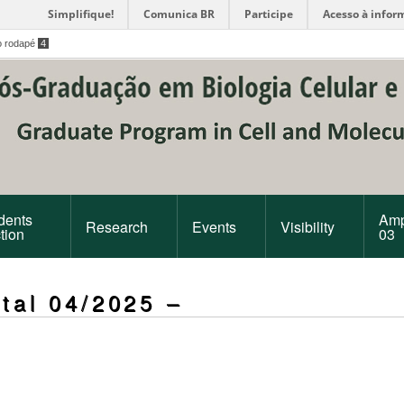
Simplifique!
Comunica BR
Participe
Acesso à infor
o rodapé
4
dents
Amp
Research
Events
Visibility
tion
03
al 04/2025 –