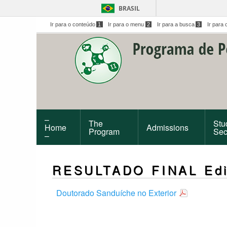
BRASIL
Ir para o conteúdo
1
Ir para o menu
2
Ir para a busca
3
Ir para 
–
The
Stu
Home
Admissions
Program
Sec
–
RESULTADO FINAL Edit
Doutorado Sanduíche no Exterior