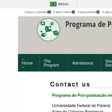
BRASIL
Ir para o conteúdo
1
Ir para o menu
2
Ir para a busca
3
Ir para 
–
The
Stu
Home
Admissions
Program
Sec
–
Contact us
Programa de Pós-graduação em 
Universidade Federal do Paraná
Setor de Ciências Biológicas