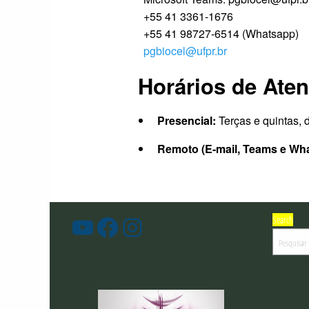
+55 41 3361-1676
+55 41 98727-6514 (Whatsapp)
pgbiocel@ufpr.br
Horários de Ate
Presencial:
Terças e quintas,
Remoto (E-mail, Teams e Wh
Search
PGBioCel
Facebook
Instagram
-
Youtube