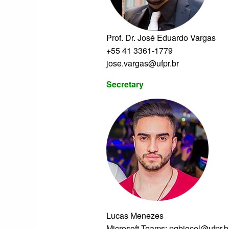
Prof. Dr. José Eduardo Vargas
+55 41 3361-1779
jose.vargas@ufpr.br
Secretary
Lucas Menezes
Microsoft Teams: pgbiocel@ufpr.b