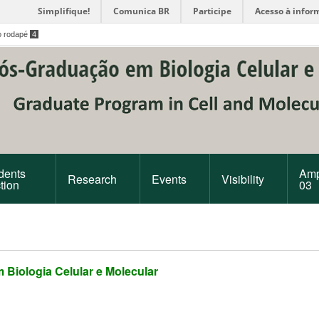
Simplifique!
Comunica BR
Participe
Acesso à infor
o rodapé
4
dents
Amp
Research
Events
Visibility
tion
03
Biologia Celular e Molecular