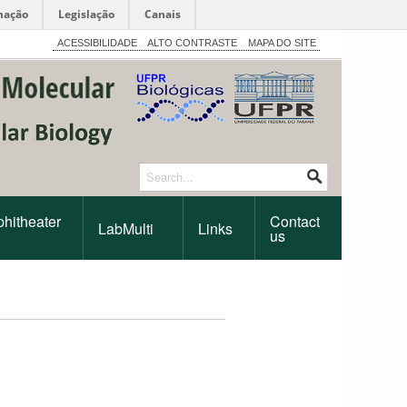
mação
Legislação
Canais
ACESSIBILIDADE
ALTO CONTRASTE
MAPA DO SITE
hitheater
Contact
LabMulti
Links
us