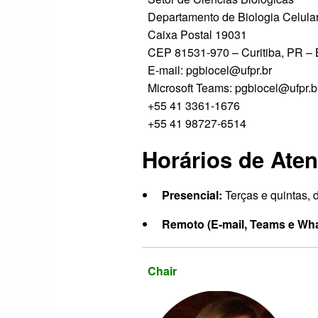
Departamento de Biologia Celula
Caixa Postal 19031
CEP 81531-970 – Curitiba, PR – B
E-mail: pgbiocel@ufpr.br
Microsoft Teams: pgbiocel@ufpr.b
+55 41 3361-1676
+55 41 98727-6514
Horários de Ate
Presencial:
Terças e quintas,
Remoto (E-mail, Teams e Wh
Chair