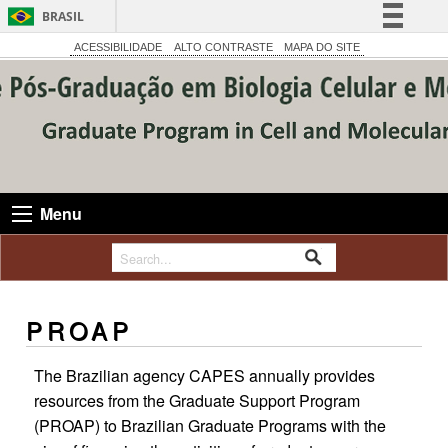
BRASIL
Simplifique!
ACESSIBILIDADE
ALTO CONTRASTE
MAPA DO SITE
Comunica BR
Participe
Acesso à informação
Legislação
Canais
Menu
PROAP
The Brazilian agency CAPES annually provides
resources from the Graduate Support Program
(PROAP) to Brazilian Graduate Programs with the