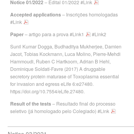
Notice 01/2022
– Edital 01/2022
#Link
Accepted applications
– Inscrições homologadas
#Link
Paper
– artigo para a prova
#Link1
#Link2
Sunil Kumar Dogga, Budhaditya Mukherjee, Damien
Jacot, Tobias Kockmann, Luca Molino, Pierre-Mehdi
Hammoudi, Ruben C Hartkoorn, Adrian B Hehl,
Dominique Soldati-Favre (2017) A druggable
secretory protein maturase of Toxoplasma essential
for invasion and egress eLife 6:e27480.
https://doi.org/10.7554/eLife.27480.
Result of the tests
– Resultado final do processo
seletivo (já homologado pelo Colegiado)
#Link
______________________________________
Notice 03/2021