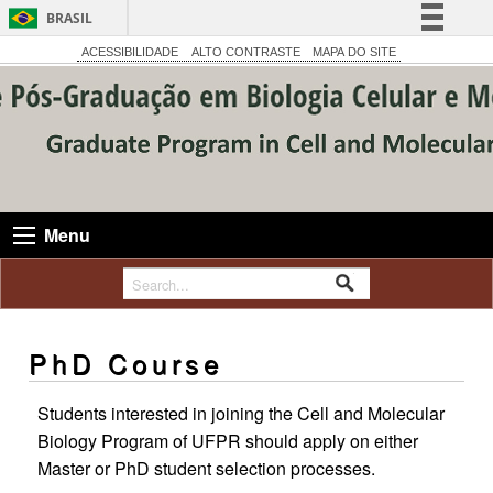
BRASIL
Simplifique!
ACESSIBILIDADE
ALTO CONTRASTE
MAPA DO SITE
Comunica BR
Participe
Acesso à informação
Legislação
Canais
Menu
PhD Course
Students interested in joining the Cell and Molecular
Biology Program of UFPR should apply on either
Master or PhD student selection processes.