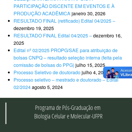
PARTICIPAÇÃO DISCENTE EM EVENTOS E À
PRODUÇÃO ACADÊMICA
janeiro 30, 2026
RESULTADO FINAL (retificado) Edital 04/2025 –
dezembro 19, 2025
RESULTADO FINAL Edital 04/2025 –
dezembro 16,
2025
Edital nº 02/2025 PROPG/SAE para atribuição de
bolsas CNPQ – resultado seleção interna (feita pela
comissão de bolsas do PPG)
julho 15, 2025
Processo Seletivo de doutorado
julho 4, 2025
Processo seletivo – mestrado e doutorado – Edital
02/2024
agosto 5, 2024
Programa de Pós-Graduação em
Biologia Celular e Molecular-UFPR