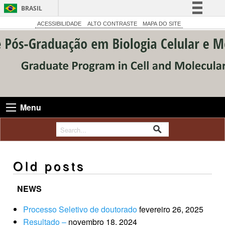
BRASIL
Simplifique!
ACESSIBILIDADE
ALTO CONTRASTE
MAPA DO SITE
Comunica BR
Participe
Acesso à informação
Legislação
Canais
Menu
Old posts
NEWS
Processo Seletivo de doutorado
fevereiro 26, 2025
Resultado –
novembro 18, 2024